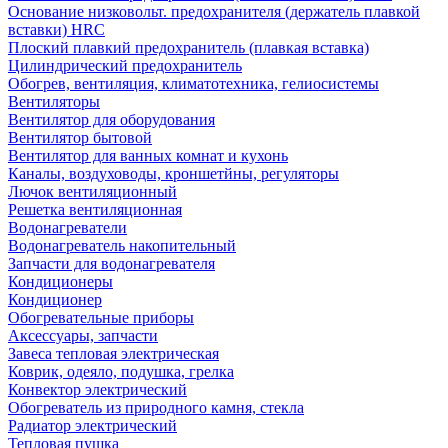
Основание низковольт. предохранителя (держатель плавкой
вставки) HRC
Плоский плавкий предохранитель (плавкая вставка)
Цилиндрический предохранитель
Обогрев, вентиляция, климатотехника, гелиосистемы
Вентиляторы
Вентилятор для оборудования
Вентилятор бытовой
Вентилятор для ванных комнат и кухонь
Каналы, воздуховоды, кроншетйны, регуляторы
Лючок вентиляционный
Решетка вентиляционная
Водонагреватели
Водонагреватель накопительный
Запчасти для водонагревателя
Кондиционеры
Кондиционер
Обогревательные приборы
Аксессуары, запчасти
Завеса тепловая электрическая
Коврик, одеяло, подушка, грелка
Конвектор электрический
Обогреватель из природного камня, стекла
Радиатор электрический
Тепловая пушка