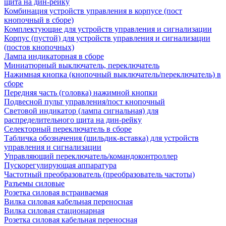
щита на дин-рейку
Комбинация устройств управления в корпусе (пост
кнопочный в сборе)
Комплектующие для устройств управления и сигнализации
Корпус (пустой) для устройств управления и сигнализации
(постов кнопочных)
Лампа индикаторная в сборе
Миниатюрный выключатель, переключатель
Нажимная кнопка (кнопочный выключатель/переключатель) в
сборе
Передняя часть (головка) нажимной кнопки
Подвесной пульт управления/пост кнопочный
Световой индикатор (лампа сигнальная) для
распределительного щита на дин-рейку
Селекторный переключатель в сборе
Табличка обозначения (шильдик-вставка) для устройств
управления и сигнализации
Управляющий переключатель/командоконтроллер
Пускорегулирующая аппаратура
Частотный преобразователь (преобразователь частоты)
Разъемы силовые
Розетка силовая встраиваемая
Вилка силовая кабельная переносная
Вилка силовая стационарная
Розетка силовая кабельная переносная