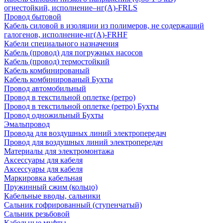
огнестойкий, исполнение–нг(А)-FRLS
Провод бытовой
Кабель силовой в изоляции из полимеров, не содержащий
галогенов, исполнение-нг(А)-FRHF
Кабели специального назначения
Кабель (провод) для погружных насосов
Кабель (провод) термостойкий
Кабель комбинированый
Кабель комбинированый Бухты
Провод автомобильный
Провод в текстильной оплетке (ретро)
Провод в текстильной оплетке (ретро) Бухты
Провод одножильный Бухты
Эмальпровод
Провода для воздушных линий электропередач
Провод для воздушных линий электропередач
Материалы для электромонтажа
Аксессуары для кабеля
Аксессуары для кабеля
Маркировка кабельная
Пружинный сжим (кольцо)
Кабельные вводы, сальники
Сальник гофрированный (ступенчатый)
Сальник резьбовой
Кабельные муфты