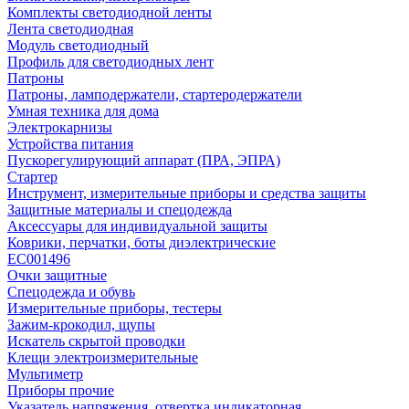
Комплекты светодиодной ленты
Лента светодиодная
Модуль светодиодный
Профиль для светодиодных лент
Патроны
Патроны, ламподержатели, стартеродержатели
Умная техника для дома
Электрокарнизы
Устройства питания
Пускорегулирующий аппарат (ПРА, ЭПРА)
Стартер
Инструмент, измерительные приборы и средства защиты
Защитные материалы и спецодежда
Аксессуары для индивидуальной защиты
Коврики, перчатки, боты диэлектрические
EC001496
Очки защитные
Спецодежда и обувь
Измерительные приборы, тестеры
Зажим-крокодил, щупы
Искатель скрытой проводки
Клещи электроизмерительные
Мультиметр
Приборы прочие
Указатель напряжения, отвертка индикаторная