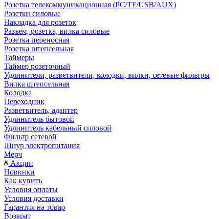
Розетка телекоммуникационная (PC/TF/USB/AUX)
Розетки силовые
Накладка для розеток
Разъем, розетка, вилка силовые
Розетка переносная
Розетка штепсельная
Таймеры
Таймер розеточный
Удлинители, разветвители, колодки, вилки, сетевые фильтры
Вилка штепсельная
Колодка
Переходник
Разветвитель, адаптер
Удлинитель бытовой
Удлинитель кабельный силовой
Фильтр сетевой
Шнур электропитания
Мерч
Акции
Новинки
Как купить
Условия оплаты
Условия доставки
Гарантия на товар
Возврат