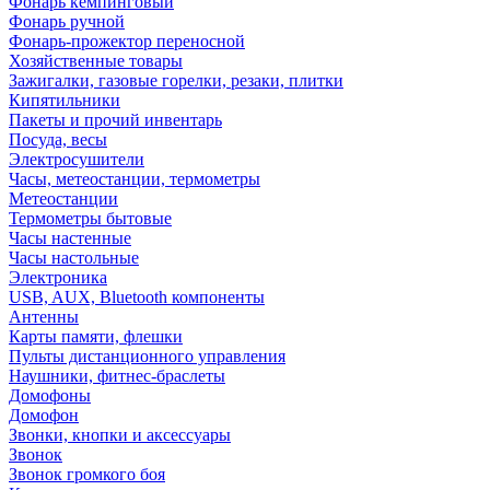
Фонарь кемпинговый
Фонарь ручной
Фонарь-прожектор переносной
Хозяйственные товары
Зажигалки, газовые горелки, резаки, плитки
Кипятильники
Пакеты и прочий инвентарь
Посуда, весы
Электросушители
Часы, метеостанции, термометры
Метеостанции
Термометры бытовые
Часы настенные
Часы настольные
Электроника
USB, AUX, Bluetooth компоненты
Антенны
Карты памяти, флешки
Пульты дистанционного управления
Наушники, фитнес-браслеты
Домофоны
Домофон
Звонки, кнопки и аксессуары
Звонок
Звонок громкого боя