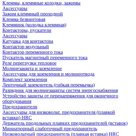
Клеммы, клеммные колодки, зажимы
Аксессуары
Зажим клеммный проходной
Клемма безвинтовая
Клеммник (колодка клеммная)
Контакторы, пускатели
Аксессуары
Катушка для контактора
Контактор модульный
Контактор переменного тока
Пускатель магнитный переменного тока
Реле перегрузки тепловое
Молниезащита и заземление
Аксессуары для заземления и молниеотвода
Комплект заземления
Ленточный заземлитель (гибкая перемычка)
Разрядник для молниезащиты систем энергоснабжения
Устройство защиты от перенапряжения для оконечного
оборудования
Предохранители
Аксессуары для низковольт. предохранителя (плавкой
вставки) HRC
Держатель продольных плавких предохранителей (вставок)
Миниатюрный слаботочный предохранитель
Низковольтный предохранитель (плавкая вставка) HRC