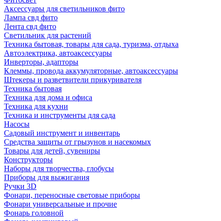
Аксессуары для светильников фито
Лампа свд фито
Лента свд фито
Светильник для растений
Техника бытовая, товары для сада, туризма, отдыха
Автоэлектрика, автоаксессуары
Инверторы, адапторы
Клеммы, провода аккумуляторные, автоаксессуары
Штекеры и разветвители прикуривателя
Техника бытовая
Техника для дома и офиса
Техника для кухни
Техника и инструменты для сада
Насосы
Садовый инструмент и инвентарь
Средства защиты от грызунов и насекомых
Товары для детей, сувениры
Конструкторы
Наборы для творчества, глобусы
Приборы для выжигания
Ручки 3D
Фонари, переносные световые приборы
Фонари универсальные и прочие
Фонарь головной