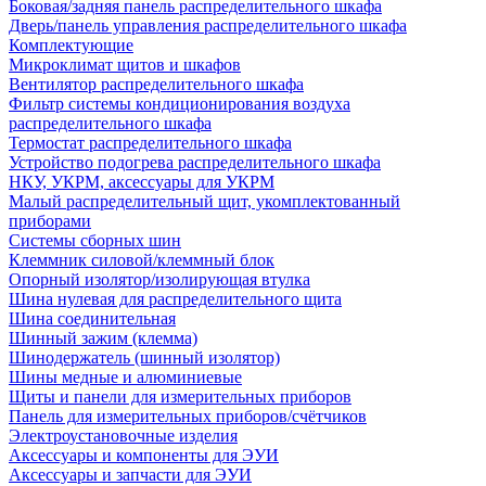
Боковая/задняя панель распределительного шкафа
Дверь/панель управления распределительного шкафа
Комплектующие
Микроклимат щитов и шкафов
Вентилятор распределительного шкафа
Фильтр системы кондиционирования воздуха
распределительного шкафа
Термостат распределительного шкафа
Устройство подогрева распределительного шкафа
НКУ, УКРМ, аксессуары для УКРМ
Малый распределительный щит, укомплектованный
приборами
Системы сборных шин
Клеммник силовой/клеммный блок
Опорный изолятор/изолирующая втулка
Шина нулевая для распределительного щита
Шина соединительная
Шинный зажим (клемма)
Шинодержатель (шинный изолятор)
Шины медные и алюминиевые
Щиты и панели для измерительных приборов
Панель для измерительных приборов/счётчиков
Электроустановочные изделия
Аксессуары и компоненты для ЭУИ
Аксессуары и запчасти для ЭУИ