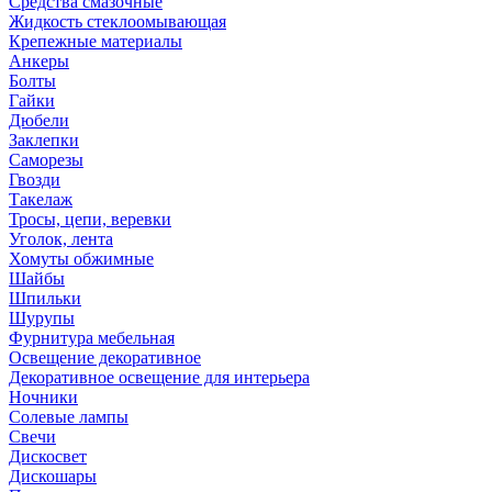
Средства смазочные
Жидкость стеклоомывающая
Крепежные материалы
Анкеры
Болты
Гайки
Дюбели
Заклепки
Саморезы
Гвозди
Такелаж
Тросы, цепи, веревки
Уголок, лента
Хомуты обжимные
Шайбы
Шпильки
Шурупы
Фурнитура мебельная
Освещение декоративное
Декоративное освещение для интерьера
Ночники
Солевые лампы
Свечи
Дискосвет
Дискошары