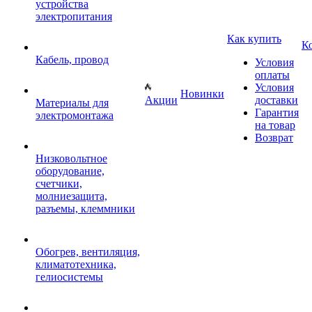
устройства
электропитания
Как купить
К
Кабель, провод
Условия
оплаты
Условия
Новинки
Акции
доставки
Материалы для
Гарантия
электромонтажа
на товар
Возврат
Низковольтное
оборудование,
счетчики,
молниезащита,
разъемы, клеммники
Обогрев, вентиляция,
климатотехника,
гелиосистемы