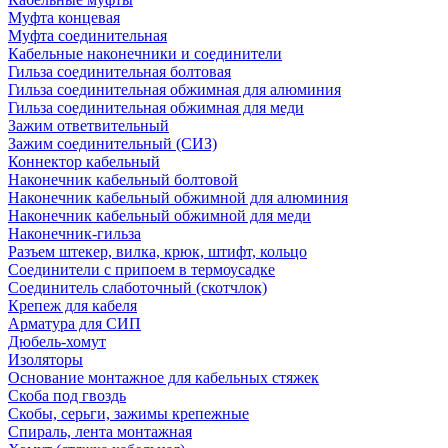
Муфта концевая
Муфта соединительная
Кабельные наконечники и соединители
Гильза соединительная болтовая
Гильза соединительная обжимная для алюминия
Гильза соединительная обжимная для меди
Зажим ответвительный
Зажим соединительный (СИЗ)
Коннектор кабельный
Наконечник кабельный болтовой
Наконечник кабельный обжимной для алюминия
Наконечник кабельный обжимной для меди
Наконечник-гильза
Разъем штекер, вилка, крюк, штифт, кольцо
Соединители с припоем в термоусадке
Соединитель слаботочный (скотчлок)
Крепеж для кабеля
Арматура для СИП
Дюбель-хомут
Изоляторы
Основание монтажное для кабельных стяжек
Скоба под гвоздь
Скобы, серьги, зажимы крепежные
Спираль, лента монтажная