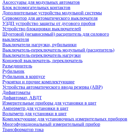
Аксессуары для модульных автоматов
Блок вспомогательных контактов
Дополнительные устройства модульной системы
Сервомотор для автоматического выключателя
УЗДП устройство защиты от дугового пробоя
Устройство блокировки выключателей
Шунтовой (независимый) расцепитель для силового
выключателя
Выключатели нагрузки, рубильники
Выключатель-переключатель модульный (расцепитель)
Выключатель-переключатель нагрузки
Концевой выключатель, переключатель
Разъединитель
Рубильник
Рубильник в корпусе
Рукоятки и прочие комплектующие
Устройства автоматического ввода резерва (АВР)
Дифавтоматы
Дифавтомат, АВДТ
Измерительные приборы для установки в щит
Амперметр для установки в щит
Вольтметр для установки в щит
Комплектующие для установочных измерительных приборов
Многофункциональный измерительный прибор
Трансформатор тока