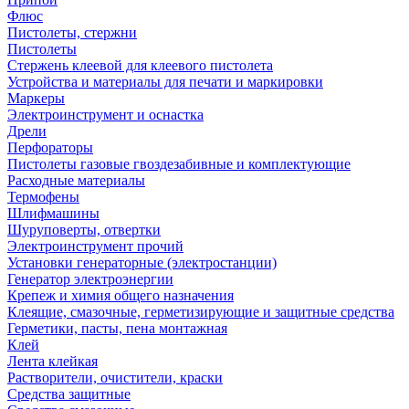
Флюс
Пистолеты, стержни
Пистолеты
Стержень клеевой для клеевого пистолета
Устройства и материалы для печати и маркировки
Маркеры
Электроинструмент и оснастка
Дрели
Перфораторы
Пистолеты газовые гвоздезабивные и комплектующие
Расходные материалы
Термофены
Шлифмашины
Шуруповерты, отвертки
Электроинструмент прочий
Установки генераторные (электростанции)
Генератор электроэнергии
Крепеж и химия общего назначения
Клеящие, смазочные, герметизирующие и защитные средства
Герметики, пасты, пена монтажная
Клей
Лента клейкая
Растворители, очистители, краски
Средства защитные