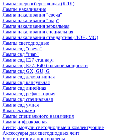
Лампа энергосберегающая (КЛЛ)
Лампы накаливания
Лампа накаливания "свеча"
Лампа накаливания "шар"
Лампа накаливания зеркальная
Лампа накаливания специальная
Лампа накаливания стандартная (ЛОН, МО)
Лампы светодиодные
Лампа свд "свеча"
Лампа свд "шар"
Лампа свд E27 стандарт
Лампа свд E27, Е40 большой мощности
Лампа свд GX, GU, G
Лампа свд декоративная
Лампа свд капсульная
Лампа свд линейная
Лампа свд рефлекторная
Лампа свд специальная
Лампа свд умная
Комплект ламп
Лампы специального назначения
Лампа инфракрасная
Ленты, модули светодиодные и комлектующие
Аксессуары для светодиодных лент
Блоки питания, контроллеры