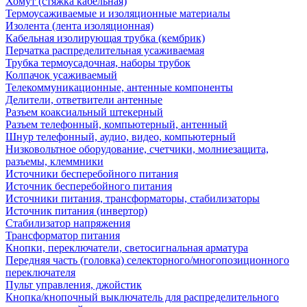
Хомут (стяжка кабельная)
Термоусаживаемые и изоляционные материалы
Изолента (лента изоляционная)
Кабельная изолирующая трубка (кембрик)
Перчатка распределительная усаживаемая
Трубка термоусадочная, наборы трубок
Колпачок усаживаемый
Телекоммуникационные, антенные компоненты
Делители, ответвители антенные
Разъем коаксиальный штекерный
Разъем телефонный, компьютерный, антенный
Шнур телефонный, аудио, видео, компьютерный
Низковольтное оборудование, счетчики, молниезащита,
разъемы, клеммники
Источники бесперебойного питания
Источник бесперебойного питания
Источники питания, трансформаторы, стабилизаторы
Источник питания (инвертор)
Стабилизатор напряжения
Трансформатор питания
Кнопки, переключатели, светосигнальная арматура
Передняя часть (головка) селекторного/многопозиционного
переключателя
Пульт управления, джойстик
Кнопка/кнопочный выключатель для распределительного