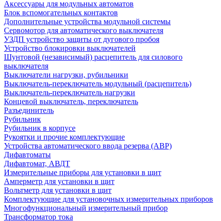
Аксессуары для модульных автоматов
Блок вспомогательных контактов
Дополнительные устройства модульной системы
Сервомотор для автоматического выключателя
УЗДП устройство защиты от дугового пробоя
Устройство блокировки выключателей
Шунтовой (независимый) расцепитель для силового
выключателя
Выключатели нагрузки, рубильники
Выключатель-переключатель модульный (расцепитель)
Выключатель-переключатель нагрузки
Концевой выключатель, переключатель
Разъединитель
Рубильник
Рубильник в корпусе
Рукоятки и прочие комплектующие
Устройства автоматического ввода резерва (АВР)
Дифавтоматы
Дифавтомат, АВДТ
Измерительные приборы для установки в щит
Амперметр для установки в щит
Вольтметр для установки в щит
Комплектующие для установочных измерительных приборов
Многофункциональный измерительный прибор
Трансформатор тока