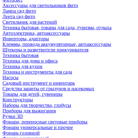
Аксессуары для светильников фито
Лампа свд фито
Лента свд фито
Светильник для растений
Техника бытовая, товары для сада, туризма, отдыха
Автоэлектрика, автоаксессуары
Инверторы, адапторы
Клеммы, провода аккумуляторные, автоаксессуары
Штекеры и разветвители прикуривателя
Техника бытовая
Техника для дома и офиса
Техника для кухни
Техника и инструменты для сада
Насосы
Садовый инструмент и инвентарь
Средства защиты от грызунов и насекомых
Товары для детей, сувениры
Конструкторы
Наборы для творчества, глобусы
Приборы для выжигания
Ручки 3D
Фонари, переносные световые приборы
Фонари универсальные и прочие
Фонарь головной