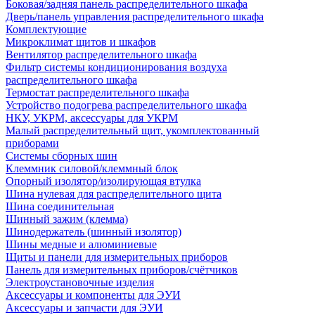
Боковая/задняя панель распределительного шкафа
Дверь/панель управления распределительного шкафа
Комплектующие
Микроклимат щитов и шкафов
Вентилятор распределительного шкафа
Фильтр системы кондиционирования воздуха
распределительного шкафа
Термостат распределительного шкафа
Устройство подогрева распределительного шкафа
НКУ, УКРМ, аксессуары для УКРМ
Малый распределительный щит, укомплектованный
приборами
Системы сборных шин
Клеммник силовой/клеммный блок
Опорный изолятор/изолирующая втулка
Шина нулевая для распределительного щита
Шина соединительная
Шинный зажим (клемма)
Шинодержатель (шинный изолятор)
Шины медные и алюминиевые
Щиты и панели для измерительных приборов
Панель для измерительных приборов/счётчиков
Электроустановочные изделия
Аксессуары и компоненты для ЭУИ
Аксессуары и запчасти для ЭУИ