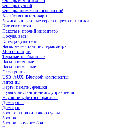
Фонарь кемпинговый
Фонарь ручной
Фонарь-прожектор переносной
Хозяйственные товары
Зажигалки, газовые горелки, резаки, плитки
Кипятильники
Пакеты и прочий инвентарь
Посуда, весы
Электросушители
Часы, метеостанции, термометры
Метеостанции
Термометры бытовые
Часы настенные
Часы настольные
Электроника
USB, AUX, Bluetooth компоненты
Антенны
Карты памяти, флешки
Пульты дистанционного управления
Наушники, фитнес-браслеты
Домофоны
Домофон
Звонки, кнопки и аксессуары
Звонок
Звонок громкого боя