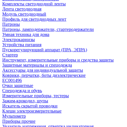
Комплекты светодиодной ленты
Лента светодиодная
Модуль светодиодный
Профиль для светодиодных лент
Патроны
Патроны, ламподержатели, стартеродержатели
Умная техника для дома
Электрокарнизы
Устройства питания
Пускорегулирующий аппарат (ПРА, ЭПРА)
Стартер
Инструмент, измерительные приборы и средства защиты
Защитные материалы и спецодежда
Аксессуары для индивидуальной защиты
Коврики, перчатки, боты диэлектрические
EC001496
Очки защитные
Спецодежда и обувь
Измерительные приборы, тестеры
Зажим-крокодил, щупы
Искатель скрытой проводки
Клещи электроизмерительные
Мультиметр
Приборы прочие
Указатель напряжения, отвертка индикаторная