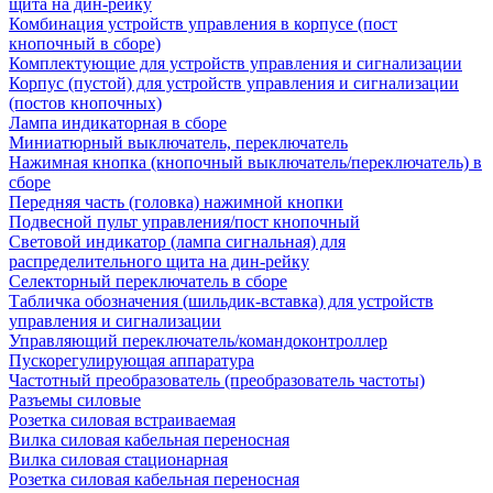
щита на дин-рейку
Комбинация устройств управления в корпусе (пост
кнопочный в сборе)
Комплектующие для устройств управления и сигнализации
Корпус (пустой) для устройств управления и сигнализации
(постов кнопочных)
Лампа индикаторная в сборе
Миниатюрный выключатель, переключатель
Нажимная кнопка (кнопочный выключатель/переключатель) в
сборе
Передняя часть (головка) нажимной кнопки
Подвесной пульт управления/пост кнопочный
Световой индикатор (лампа сигнальная) для
распределительного щита на дин-рейку
Селекторный переключатель в сборе
Табличка обозначения (шильдик-вставка) для устройств
управления и сигнализации
Управляющий переключатель/командоконтроллер
Пускорегулирующая аппаратура
Частотный преобразователь (преобразователь частоты)
Разъемы силовые
Розетка силовая встраиваемая
Вилка силовая кабельная переносная
Вилка силовая стационарная
Розетка силовая кабельная переносная