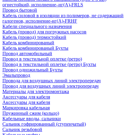
огнестойкий, исполнение–нг(А)-FRLS
Провод бытовой
Кабель силовой в изоляции из полимеров, не содержащий
галогенов, исполнение-нг(А)-FRHF
Кабели специального назначения
Кабель (провод) для погружных насосов
Кабель (провод) термостойкий
Кабель комбинированый
Кабель комбинированый Бухты
Провод автомобильный
Провод в текстильной оплетке (ретро)
Провод в текстильной оплетке (ретро) Бухты
Провод одножильный Бухты
Эмальпровод
Провода для воздушных линий электропередач
Провод для воздушных линий электропередач
Материалы для электромонтажа
Аксессуары для кабеля
Аксессуары для кабеля
Маркировка кабельная
Пружинный сжим (кольцо)
Кабельные вводы, сальники
Сальник гофрированный (ступенчатый)
Сальник резьбовой
Кабельные муфты