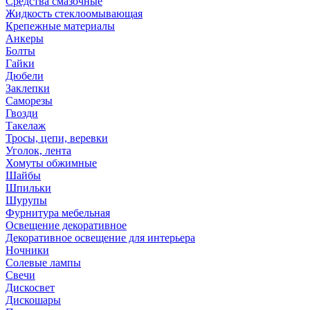
Средства смазочные
Жидкость стеклоомывающая
Крепежные материалы
Анкеры
Болты
Гайки
Дюбели
Заклепки
Саморезы
Гвозди
Такелаж
Тросы, цепи, веревки
Уголок, лента
Хомуты обжимные
Шайбы
Шпильки
Шурупы
Фурнитура мебельная
Освещение декоративное
Декоративное освещение для интерьера
Ночники
Солевые лампы
Свечи
Дискосвет
Дискошары