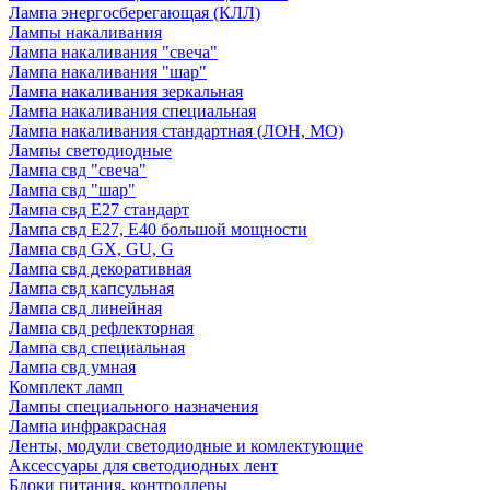
Лампа энергосберегающая (КЛЛ)
Лампы накаливания
Лампа накаливания "свеча"
Лампа накаливания "шар"
Лампа накаливания зеркальная
Лампа накаливания специальная
Лампа накаливания стандартная (ЛОН, МО)
Лампы светодиодные
Лампа свд "свеча"
Лампа свд "шар"
Лампа свд E27 стандарт
Лампа свд E27, Е40 большой мощности
Лампа свд GX, GU, G
Лампа свд декоративная
Лампа свд капсульная
Лампа свд линейная
Лампа свд рефлекторная
Лампа свд специальная
Лампа свд умная
Комплект ламп
Лампы специального назначения
Лампа инфракрасная
Ленты, модули светодиодные и комлектующие
Аксессуары для светодиодных лент
Блоки питания, контроллеры