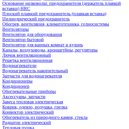
Основание низковольт. предохранителя (держатель плавкой
вставки) HRC
Плоский плавкий предохранитель (плавкая вставка)
Цилиндрический предохранитель
Обогрев, вентиляция, климатотехника, гелиосистемы
Вентиляторы
Вентилятор для оборудования
Вентилятор бытовой
Вентилятор для ванных комнат и кухонь
Каналы, воздуховоды, кроншетйны, регуляторы
Лючок вентиляционный
Решетка вентиляционная
Водонагреватели
Водонагреватель накопительный
Запчасти для водонагревателя
Кондиционеры
Кондиционер
Обогревательные приборы
Аксессуары, запчасти
Завеса тепловая электрическая
Коврик, одеяло, подушка, грелка
Конвектор электрический
Обогреватель из природного камня, стекла
Радиатор электрический
Тепловая пушка