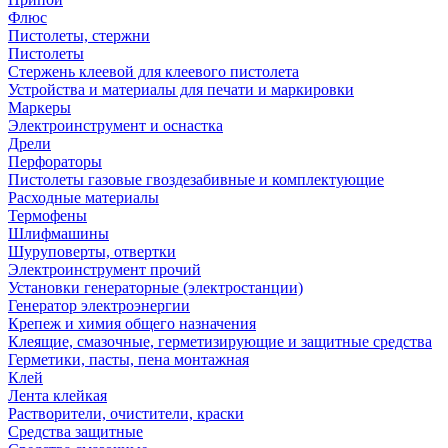
Флюс
Пистолеты, стержни
Пистолеты
Стержень клеевой для клеевого пистолета
Устройства и материалы для печати и маркировки
Маркеры
Электроинструмент и оснастка
Дрели
Перфораторы
Пистолеты газовые гвоздезабивные и комплектующие
Расходные материалы
Термофены
Шлифмашины
Шуруповерты, отвертки
Электроинструмент прочий
Установки генераторные (электростанции)
Генератор электроэнергии
Крепеж и химия общего назначения
Клеящие, смазочные, герметизирующие и защитные средства
Герметики, пасты, пена монтажная
Клей
Лента клейкая
Растворители, очистители, краски
Средства защитные