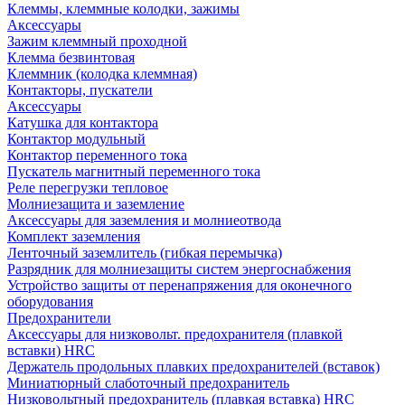
Клеммы, клеммные колодки, зажимы
Аксессуары
Зажим клеммный проходной
Клемма безвинтовая
Клеммник (колодка клеммная)
Контакторы, пускатели
Аксессуары
Катушка для контактора
Контактор модульный
Контактор переменного тока
Пускатель магнитный переменного тока
Реле перегрузки тепловое
Молниезащита и заземление
Аксессуары для заземления и молниеотвода
Комплект заземления
Ленточный заземлитель (гибкая перемычка)
Разрядник для молниезащиты систем энергоснабжения
Устройство защиты от перенапряжения для оконечного
оборудования
Предохранители
Аксессуары для низковольт. предохранителя (плавкой
вставки) HRC
Держатель продольных плавких предохранителей (вставок)
Миниатюрный слаботочный предохранитель
Низковольтный предохранитель (плавкая вставка) HRC