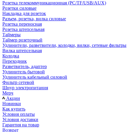
Розетка телекоммуникационная (PC/TF/USB/AUX)
Розетки силовые
Накладка для розеток
Разъем, розетка, вилка силовые
Розетка переносная
Розетка штепсельная
Таймеры
Таймер розеточный
Удлинители, разветвители, колодки, вилки, сетевые фильтры
Вилка штепсельная
Колодка
Переходник
Разветвитель, адаптер
Удлинитель бытовой
Удлинитель кабельный силовой
Фильтр сетевой
Шнур электропитания
Мерч
Акции
Новинки
Как купить
Условия оплаты
Условия доставки
Гарантия на товар
Возврат