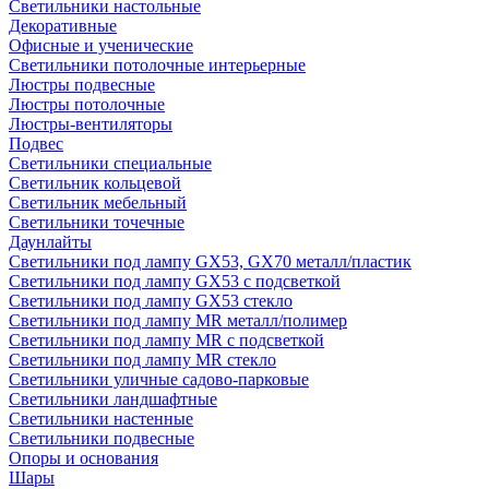
Светильники настольные
Декоративные
Офисные и ученические
Светильники потолочные интерьерные
Люстры подвесные
Люстры потолочные
Люстры-вентиляторы
Подвес
Светильники специальные
Светильник кольцевой
Светильник мебельный
Светильники точечные
Даунлайты
Светильники под лампу GX53, GX70 металл/пластик
Светильники под лампу GX53 с подсветкой
Светильники под лампу GX53 стекло
Светильники под лампу MR металл/полимер
Светильники под лампу MR с подсветкой
Светильники под лампу MR стекло
Светильники уличные садово-парковые
Светильники ландшафтные
Светильники настенные
Светильники подвесные
Опоры и основания
Шары