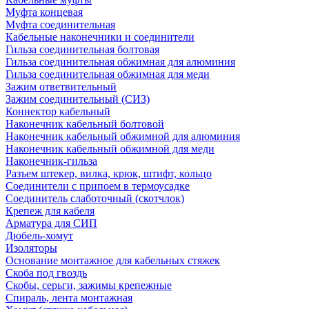
Муфта концевая
Муфта соединительная
Кабельные наконечники и соединители
Гильза соединительная болтовая
Гильза соединительная обжимная для алюминия
Гильза соединительная обжимная для меди
Зажим ответвительный
Зажим соединительный (СИЗ)
Коннектор кабельный
Наконечник кабельный болтовой
Наконечник кабельный обжимной для алюминия
Наконечник кабельный обжимной для меди
Наконечник-гильза
Разъем штекер, вилка, крюк, штифт, кольцо
Соединители с припоем в термоусадке
Соединитель слаботочный (скотчлок)
Крепеж для кабеля
Арматура для СИП
Дюбель-хомут
Изоляторы
Основание монтажное для кабельных стяжек
Скоба под гвоздь
Скобы, серьги, зажимы крепежные
Спираль, лента монтажная