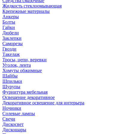
Средства смазочные
Жидкость стеклоомывающая
Крепежные материалы
Анкеры
Болты
Гайки
Дюбели
Заклепки
Саморезы
Гвозди
Такелаж
Тросы, цепи, веревки
Уголок, лента
Хомуты обжимные
Шайбы
Шпильки
Шурупы
Фурнитура мебельная
Освещение декоративное
Декоративное освещение для интерьера
Ночники
Солевые лампы
Свечи
Дискосвет
Дискошары