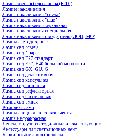
Лампа энергосберегающая (КЛЛ)
Лампы накаливания
Лампа накаливания "свеча"
Лампа накаливания "шар"
Лампа накаливания зеркальная
Лампа накаливания специальная
Лампа накаливания стандартная (ЛОН, МО)
Лампы светодиодные
Лампа свд "свеча"
Лампа свд "шар"
Лампа свд E27 стандарт
Лампа свд E27, Е40 большой мощности
Лампа свд GX, GU, G
Лампа свд декоративная
Лампа свд капсульная
Лампа свд линейная
Лампа свд рефлекторная
Лампа свд специальная
Лампа свд умная
Комплект ламп
Лампы специального назначения
Лампа инфракрасная
Ленты, модули светодиодные и комлектующие
Аксессуары для светодиодных лент
Блоки питания, контроллеры