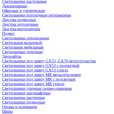
Светильники настольные
Декоративные
Офисные и ученические
Светильники потолочные интерьерные
Люстры подвесные
Люстры потолочные
Люстры-вентиляторы
Подвес
Светильники специальные
Светильник кольцевой
Светильник мебельный
Светильники точечные
Даунлайты
Светильники под лампу GX53, GX70 металл/пластик
Светильники под лампу GX53 с подсветкой
Светильники под лампу GX53 стекло
Светильники под лампу MR металл/полимер
Светильники под лампу MR с подсветкой
Светильники под лампу MR стекло
Светильники уличные садово-парковые
Светильники ландшафтные
Светильники настенные
Светильники подвесные
Опоры и основания
Шары