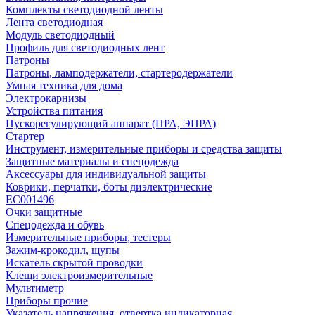
Комплекты светодиодной ленты
Лента светодиодная
Модуль светодиодный
Профиль для светодиодных лент
Патроны
Патроны, ламподержатели, стартеродержатели
Умная техника для дома
Электрокарнизы
Устройства питания
Пускорегулирующий аппарат (ПРА, ЭПРА)
Стартер
Инструмент, измерительные приборы и средства защиты
Защитные материалы и спецодежда
Аксессуары для индивидуальной защиты
Коврики, перчатки, боты диэлектрические
EC001496
Очки защитные
Спецодежда и обувь
Измерительные приборы, тестеры
Зажим-крокодил, щупы
Искатель скрытой проводки
Клещи электроизмерительные
Мультиметр
Приборы прочие
Указатель напряжения, отвертка индикаторная