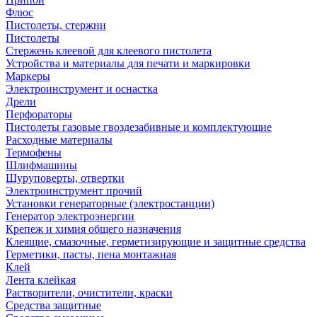
Флюс
Пистолеты, стержни
Пистолеты
Стержень клеевой для клеевого пистолета
Устройства и материалы для печати и маркировки
Маркеры
Электроинструмент и оснастка
Дрели
Перфораторы
Пистолеты газовые гвоздезабивные и комплектующие
Расходные материалы
Термофены
Шлифмашины
Шуруповерты, отвертки
Электроинструмент прочий
Установки генераторные (электростанции)
Генератор электроэнергии
Крепеж и химия общего назначения
Клеящие, смазочные, герметизирующие и защитные средства
Герметики, пасты, пена монтажная
Клей
Лента клейкая
Растворители, очистители, краски
Средства защитные