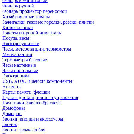
Фонарь кемпинговый
Фонарь ручной
Фонарь-прожектор переносной
Хозяйственные товары
Зажигалки, газовые горелки, резаки, плитки
Кипятильники
Пакеты и прочий инвентарь
Посуда, весы
Электросушители
Часы, метеостанции, термометры
Метеостанции
Термометры бытовые
Часы настенные
Часы настольные
Электроника
USB, AUX, Bluetooth компоненты
Антенны
Карты памяти, флешки
Пульты дистанционного управления
Наушники, фитнес-браслеты
Домофоны
Домофон
Звонки, кнопки и аксессуары
Звонок
Звонок громкого боя