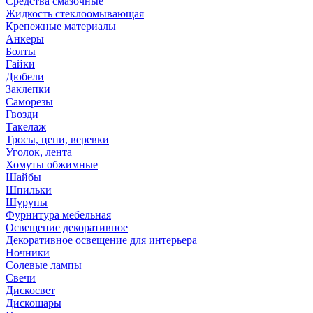
Средства смазочные
Жидкость стеклоомывающая
Крепежные материалы
Анкеры
Болты
Гайки
Дюбели
Заклепки
Саморезы
Гвозди
Такелаж
Тросы, цепи, веревки
Уголок, лента
Хомуты обжимные
Шайбы
Шпильки
Шурупы
Фурнитура мебельная
Освещение декоративное
Декоративное освещение для интерьера
Ночники
Солевые лампы
Свечи
Дискосвет
Дискошары