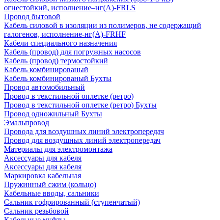
огнестойкий, исполнение–нг(А)-FRLS
Провод бытовой
Кабель силовой в изоляции из полимеров, не содержащий
галогенов, исполнение-нг(А)-FRHF
Кабели специального назначения
Кабель (провод) для погружных насосов
Кабель (провод) термостойкий
Кабель комбинированый
Кабель комбинированый Бухты
Провод автомобильный
Провод в текстильной оплетке (ретро)
Провод в текстильной оплетке (ретро) Бухты
Провод одножильный Бухты
Эмальпровод
Провода для воздушных линий электропередач
Провод для воздушных линий электропередач
Материалы для электромонтажа
Аксессуары для кабеля
Аксессуары для кабеля
Маркировка кабельная
Пружинный сжим (кольцо)
Кабельные вводы, сальники
Сальник гофрированный (ступенчатый)
Сальник резьбовой
Кабельные муфты