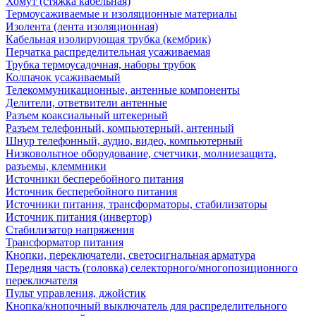
Хомут (стяжка кабельная)
Термоусаживаемые и изоляционные материалы
Изолента (лента изоляционная)
Кабельная изолирующая трубка (кембрик)
Перчатка распределительная усаживаемая
Трубка термоусадочная, наборы трубок
Колпачок усаживаемый
Телекоммуникационные, антенные компоненты
Делители, ответвители антенные
Разъем коаксиальный штекерный
Разъем телефонный, компьютерный, антенный
Шнур телефонный, аудио, видео, компьютерный
Низковольтное оборудование, счетчики, молниезащита,
разъемы, клеммники
Источники бесперебойного питания
Источник бесперебойного питания
Источники питания, трансформаторы, стабилизаторы
Источник питания (инвертор)
Стабилизатор напряжения
Трансформатор питания
Кнопки, переключатели, светосигнальная арматура
Передняя часть (головка) селекторного/многопозиционного
переключателя
Пульт управления, джойстик
Кнопка/кнопочный выключатель для распределительного