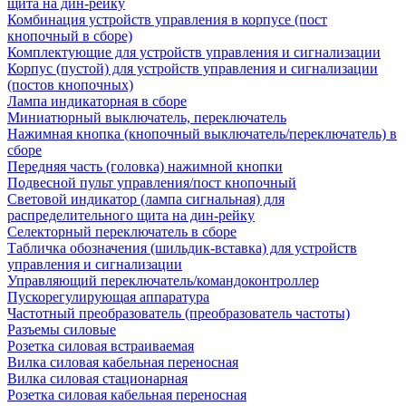
щита на дин-рейку
Комбинация устройств управления в корпусе (пост
кнопочный в сборе)
Комплектующие для устройств управления и сигнализации
Корпус (пустой) для устройств управления и сигнализации
(постов кнопочных)
Лампа индикаторная в сборе
Миниатюрный выключатель, переключатель
Нажимная кнопка (кнопочный выключатель/переключатель) в
сборе
Передняя часть (головка) нажимной кнопки
Подвесной пульт управления/пост кнопочный
Световой индикатор (лампа сигнальная) для
распределительного щита на дин-рейку
Селекторный переключатель в сборе
Табличка обозначения (шильдик-вставка) для устройств
управления и сигнализации
Управляющий переключатель/командоконтроллер
Пускорегулирующая аппаратура
Частотный преобразователь (преобразователь частоты)
Разъемы силовые
Розетка силовая встраиваемая
Вилка силовая кабельная переносная
Вилка силовая стационарная
Розетка силовая кабельная переносная