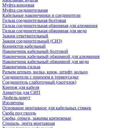
Муфта концевая
Муфта соединительная
Кабельные наконечники и соединители
Гильза соединительная болтовая
Гильза соединительная обжимная для алюминия
Гильза соединительная обжимная для меди
Зажим ответвительный
Зажим соединительный (СИЗ)
Коннектор кабельный
Наконечник кабельный болтовой
Наконечник кабельный обжимной для алюминия
Наконечник кабельный обжимной для меди
Наконечник-гильза
Разъем штекер, вилка, крюк, штифт, кольцо
Соединители с припоем в термоусадке
Соединитель слаботочный (скотчлок)
Крепеж для кабеля
Арматура для СИП
Дюбель-хомут
Изоляторы
Основание монтажное для кабельных стяжек
Скоба под гвоздь
Скобы, серьги, зажимы крепежные
Спираль, лента монтажная