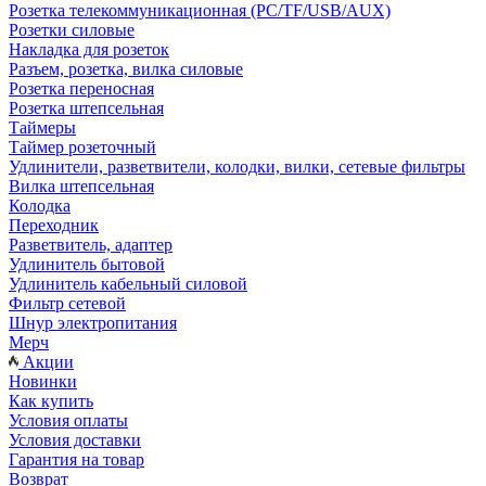
Розетка телекоммуникационная (PC/TF/USB/AUX)
Розетки силовые
Накладка для розеток
Разъем, розетка, вилка силовые
Розетка переносная
Розетка штепсельная
Таймеры
Таймер розеточный
Удлинители, разветвители, колодки, вилки, сетевые фильтры
Вилка штепсельная
Колодка
Переходник
Разветвитель, адаптер
Удлинитель бытовой
Удлинитель кабельный силовой
Фильтр сетевой
Шнур электропитания
Мерч
Акции
Новинки
Как купить
Условия оплаты
Условия доставки
Гарантия на товар
Возврат