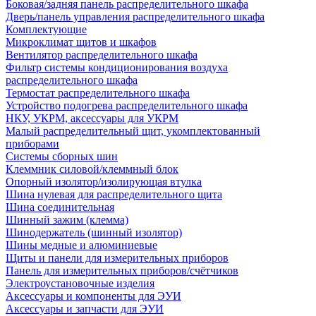
Боковая/задняя панель распределительного шкафа
Дверь/панель управления распределительного шкафа
Комплектующие
Микроклимат щитов и шкафов
Вентилятор распределительного шкафа
Фильтр системы кондиционирования воздуха
распределительного шкафа
Термостат распределительного шкафа
Устройство подогрева распределительного шкафа
НКУ, УКРМ, аксессуары для УКРМ
Малый распределительный щит, укомплектованный
приборами
Системы сборных шин
Клеммник силовой/клеммный блок
Опорный изолятор/изолирующая втулка
Шина нулевая для распределительного щита
Шина соединительная
Шинный зажим (клемма)
Шинодержатель (шинный изолятор)
Шины медные и алюминиевые
Щиты и панели для измерительных приборов
Панель для измерительных приборов/счётчиков
Электроустановочные изделия
Аксессуары и компоненты для ЭУИ
Аксессуары и запчасти для ЭУИ