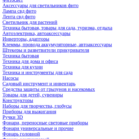
Аксессуары для светильников фито
Лампа свд фито
Лента свд фито
Светильник для растений
Техника бытовая, товары для сада, туризма, отдыха
Автоэлектрика, автоаксессуары
Инверторы, адапторы
Клеммы, провода аккумуляторные, автоаксессуары
Штекеры и разветвители прикуривателя
Техника бытовая
Техника для дома и офиса
Техника для кухни
Техника и инструменты для сада
Насосы
Садовый инструмент и инвентарь
Средства защиты от грызунов и насекомых
Товары для детей, сувениры
Конструкторы
Наборы для творчества, глобусы
Приборы для выжигания
Ручки 3D
Фонари, переносные световые приборы
Фонари универсальные и прочие
Фонарь головной