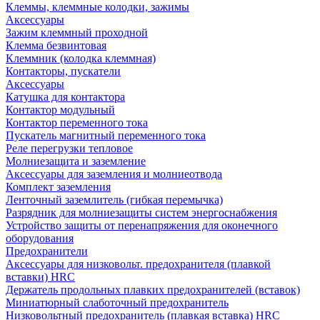
Клеммы, клеммные колодки, зажимы
Аксессуары
Зажим клеммный проходной
Клемма безвинтовая
Клеммник (колодка клеммная)
Контакторы, пускатели
Аксессуары
Катушка для контактора
Контактор модульный
Контактор переменного тока
Пускатель магнитный переменного тока
Реле перегрузки тепловое
Молниезащита и заземление
Аксессуары для заземления и молниеотвода
Комплект заземления
Ленточный заземлитель (гибкая перемычка)
Разрядник для молниезащиты систем энергоснабжения
Устройство защиты от перенапряжения для оконечного
оборудования
Предохранители
Аксессуары для низковольт. предохранителя (плавкой
вставки) HRC
Держатель продольных плавких предохранителей (вставок)
Миниатюрный слаботочный предохранитель
Низковольтный предохранитель (плавкая вставка) HRC