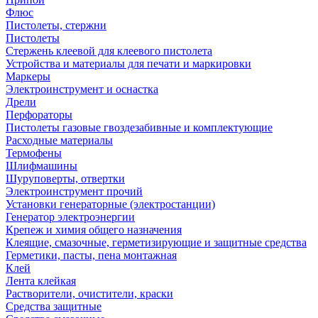
Флюс
Пистолеты, стержни
Пистолеты
Стержень клеевой для клеевого пистолета
Устройства и материалы для печати и маркировки
Маркеры
Электроинструмент и оснастка
Дрели
Перфораторы
Пистолеты газовые гвоздезабивные и комплектующие
Расходные материалы
Термофены
Шлифмашины
Шуруповерты, отвертки
Электроинструмент прочий
Установки генераторные (электростанции)
Генератор электроэнергии
Крепеж и химия общего назначения
Клеящие, смазочные, герметизирующие и защитные средства
Герметики, пасты, пена монтажная
Клей
Лента клейкая
Растворители, очистители, краски
Средства защитные