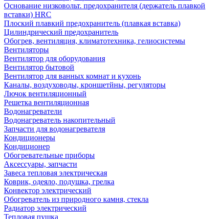
Основание низковольт. предохранителя (держатель плавкой
вставки) HRC
Плоский плавкий предохранитель (плавкая вставка)
Цилиндрический предохранитель
Обогрев, вентиляция, климатотехника, гелиосистемы
Вентиляторы
Вентилятор для оборудования
Вентилятор бытовой
Вентилятор для ванных комнат и кухонь
Каналы, воздуховоды, кроншетйны, регуляторы
Лючок вентиляционный
Решетка вентиляционная
Водонагреватели
Водонагреватель накопительный
Запчасти для водонагревателя
Кондиционеры
Кондиционер
Обогревательные приборы
Аксессуары, запчасти
Завеса тепловая электрическая
Коврик, одеяло, подушка, грелка
Конвектор электрический
Обогреватель из природного камня, стекла
Радиатор электрический
Тепловая пушка