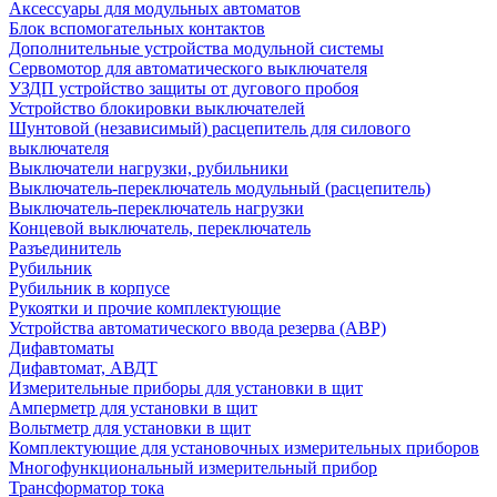
Аксессуары для модульных автоматов
Блок вспомогательных контактов
Дополнительные устройства модульной системы
Сервомотор для автоматического выключателя
УЗДП устройство защиты от дугового пробоя
Устройство блокировки выключателей
Шунтовой (независимый) расцепитель для силового
выключателя
Выключатели нагрузки, рубильники
Выключатель-переключатель модульный (расцепитель)
Выключатель-переключатель нагрузки
Концевой выключатель, переключатель
Разъединитель
Рубильник
Рубильник в корпусе
Рукоятки и прочие комплектующие
Устройства автоматического ввода резерва (АВР)
Дифавтоматы
Дифавтомат, АВДТ
Измерительные приборы для установки в щит
Амперметр для установки в щит
Вольтметр для установки в щит
Комплектующие для установочных измерительных приборов
Многофункциональный измерительный прибор
Трансформатор тока