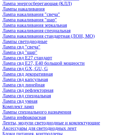
Лампа энергосберегающая (КЛЛ)
Лампы накаливания
Лампа накаливания "свеча"
Лампа накаливания "шар"
Лампа накаливания зеркальная
Лампа накаливания специальная
Лампа накаливания стандартная (ЛОН, МО)
Лампы светодиодные
Лампа свд "свеча"
Лампа свд "шар"
Лампа свд E27 стандарт
Лампа свд E27, Е40 большой мощности
Лампа свд GX, GU, G
Лампа свд декоративная
Лампа свд капсульная
Лампа свд линейная
Лампа свд рефлекторная
Лампа свд специальная
Лампа свд умная
Комплект ламп
Лампы специального назначения
Лампа инфракрасная
Ленты, модули светодиодные и комлектующие
Аксессуары для светодиодных лент
Блоки питания, контроллеры