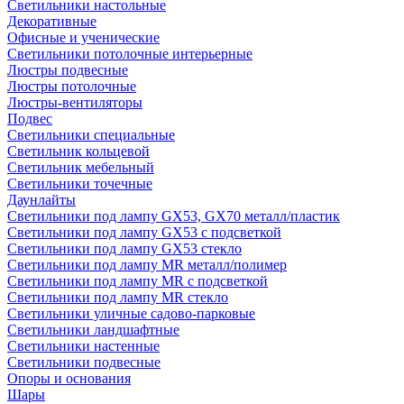
Светильники настольные
Декоративные
Офисные и ученические
Светильники потолочные интерьерные
Люстры подвесные
Люстры потолочные
Люстры-вентиляторы
Подвес
Светильники специальные
Светильник кольцевой
Светильник мебельный
Светильники точечные
Даунлайты
Светильники под лампу GX53, GX70 металл/пластик
Светильники под лампу GX53 с подсветкой
Светильники под лампу GX53 стекло
Светильники под лампу MR металл/полимер
Светильники под лампу MR с подсветкой
Светильники под лампу MR стекло
Светильники уличные садово-парковые
Светильники ландшафтные
Светильники настенные
Светильники подвесные
Опоры и основания
Шары