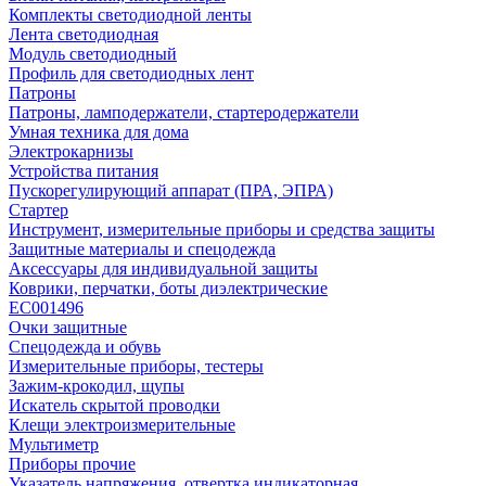
Комплекты светодиодной ленты
Лента светодиодная
Модуль светодиодный
Профиль для светодиодных лент
Патроны
Патроны, ламподержатели, стартеродержатели
Умная техника для дома
Электрокарнизы
Устройства питания
Пускорегулирующий аппарат (ПРА, ЭПРА)
Стартер
Инструмент, измерительные приборы и средства защиты
Защитные материалы и спецодежда
Аксессуары для индивидуальной защиты
Коврики, перчатки, боты диэлектрические
EC001496
Очки защитные
Спецодежда и обувь
Измерительные приборы, тестеры
Зажим-крокодил, щупы
Искатель скрытой проводки
Клещи электроизмерительные
Мультиметр
Приборы прочие
Указатель напряжения, отвертка индикаторная